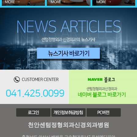
천안센텀정형외과신경외과병원
충청남도 아산시 배방읍 고속철대로147 우성메디피아