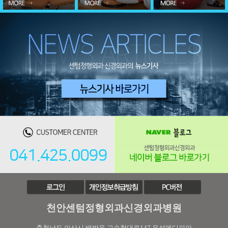
천안센텀정형외과신경외과병원
충청남도 아산시 배방읍 고속철대로147 우성메디피아