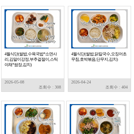
4월식단(쌀밥,수육국밥*소면사
4월식단(쌀밥,닭칼국수,오징어초
리,김말이강정,부추겉절이,스틱
무침,호박볶음,단무지,김치)
야채*쌈장,김치)
2026-05-08
2026-04-24
조회수 : 308
조회수 : 404