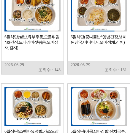
6월식단(쌀밥,유부우동,모듬튀김
6월식단(콩나물밥*양념간장,냉이
*초간장,느타리버섯볶음,오이생
된장국,미니버거,오이생채,김치)
채,김치)
2026-06-29
2026-06-29
조회수 : 143
조회수 : 131
6월식단(스팸마요덮밥,가쓰오장
5월식단(어묵꼬마김밥,잔치국수,