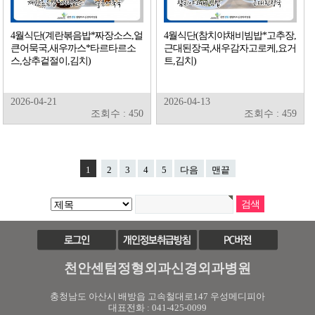
4월식단(계란볶음밥*짜장소스,얼
4월식단(참치야채비빔밥*고추장,
큰어묵국,새우까스*타르타르소
근대된장국,새우감자고로케,요거
스,상추겉절이,김치)
트,김치)
2026-04-21
2026-04-13
조회수 : 450
조회수 : 459
1
2
3
4
5
다음
맨끝
천안센텀정형외과신경외과병원
충청남도 아산시 배방읍 고속철대로147 우성메디피아
대표전화 : 041-425-0099