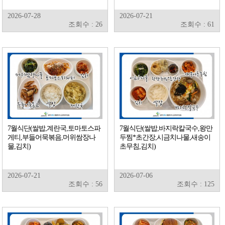
2026-07-28
2026-07-21
조회수 : 26
조회수 : 61
7월식단(쌀밥,계란국,토마토스파
7월식단(쌀밥,바지락칼국수,왕만
게티,부들어묵볶음,머위쌈장나
두찜*초간장,시금치나물,새송이
물,김치)
초무침,김치)
2026-07-21
2026-07-06
조회수 : 56
조회수 : 125