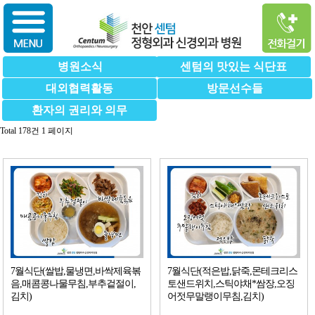
병원소식
센텀의 맛있는 식단표
대외협력활동
방문선수들
환자의 권리와 의무
Total 178건
1 페이지
7월식단(쌀밥,물냉면,바싹제육볶
7월식단(적은밥,닭죽,몬테크리스
음,매콤콩나물무침,부추겉절이,
토샌드위치,스틱야채*쌈장,오징
김치)
어젓무말랭이무침,김치)