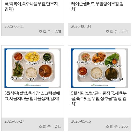
국,떡볶이,숙주나물무침,단무지,
케이준샐러드,무말랭이무침,김
김치)
치)
2026-06-11
2026-06-04
조회수 : 278
조회수 : 254
5월식단(쌀밥,육개장,스크램블에
5월식단(쌀밥,근대된장국,제육볶
그,시금치나물,참나물생채,김치)
음,숙주맛살무침,상추쌈*쌈장,김
치)
2026-05-27
2026-05-15
조회수 : 241
조회수 : 266