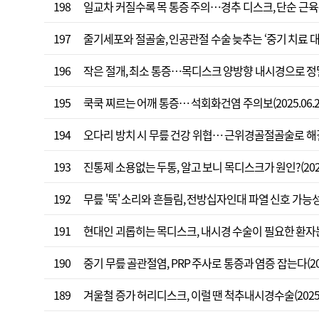
198
일교차 커질수록 목 통증 주의…경추 디스크, 단순 근육통과 
197
줄기세포와 절골술, 인공관절 수술 늦추는 ‘중기 치료 대안(2
196
작은 절개, 최소 통증…목디스크 양방향 내시경으로 정밀 치
195
쿡쿡 찌르는 어깨 통증… 석회화건염 주의보(2025.06.2
194
오다리 방치 시 무릎 건강 위협… 근위경골절골술로 해결(20
193
진통제 소용없는 두통, 알고 보니 목디스크가 원인?(2025
192
무릎 '뚝' 소리와 흔들림, 전방십자인대 파열 신호 가능성(20
191
현대인 괴롭히는 목디스크, 내시경 수술이 필요한 환자는?(2
190
중기 무릎 골관절염, PRP 주사로 통증과 염증 잡는다(202
189
겨울철 증가 허리디스크, 이럴 땐 척추내시경수술(2025.0