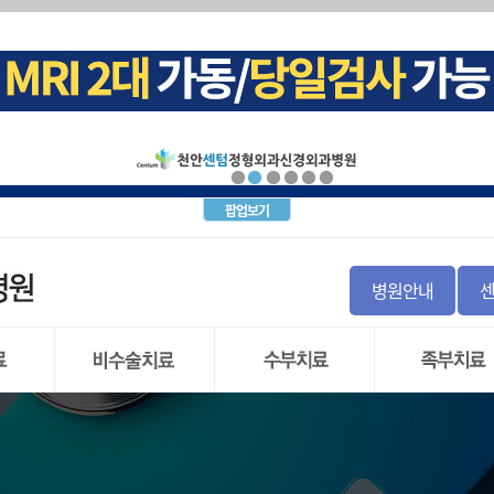
십견)
크(목 디스크)탈출증
내시경
증후군
염좌
돌 증후군 및 비구순 파열
군
경근차단술
골 파열
지
 불안정증
괴사증
파열
(요추 추간판 탈출증)
월상 연골
증
염
간판탈출증
골 이식
사
염
통증
팝업보기
염
신경차단술
 인대파열
주사치료(TPI)
탈구
경
 인대파열
절염
톱
병원안내
와순 파열
내시경수술
염
직
 관절 부분치환술
)
 관절 전치환술
리 저림증
시경
도수치료
손목터널 증후군
발목관절 염
 파열
물리치료
방아쇠 수지
만성 발목 불안
 연골
운동치료
결절종
무지외반증