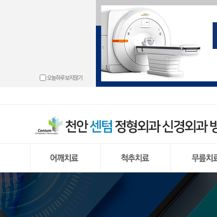
└ 동결견(오
└ 경추 디스
└ 무릎관절 
└ 도수치료
└ 손목터널 
└ 발목관절 
└ 고관절 충
└ 골절
└ 충돌증후
└ 경추신
└ 반월상 연
└ 물리치료
└ 방아쇠 수
└ 만성 발목
└ 고관절 골
└ 하지부동
오늘하루 보지않기
└ 회전근개 
└ 허리 디스크
└ 원판형 반
└ 운동치료
└ 결절종
└ 무지외반
└ 척추
└ 석회화 건
└ 거대추
└ 반월상 연
└ 프롤로주
└ 손목건초
└ 발뒤꿈치 
└ 신경근육
└ 어깨 관절
└ 요추부
└ 전방 십자
└ 통증유발점 
└ 외상과염
└ 중족통증
└ 어깨 관절 
└ 척추내시
└ 후방 십자
└ PRP주사
└ 팔꿈치 관
└ 내향성 발
└ 상방 관절
└ 양방향
└ 무릎 관절
└ 팔꿈치 강
└ 단족지증
└ 무릎 인공
└ 편평족(평발
└ 무릎 인공
└ 발 또는 다
동결견(오십견)
경추 디스크 탈출증
무릎관절 내
충돌증후군
허리 디스크
반월상 연골
회전근개 파열
척추 내시경
원판형 반월상