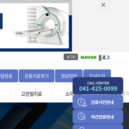
로그인
센텀방송
감동치료후기
정보마당
오시는길
좌
고관절 충돌 증후군 및
골절
비구순 파열
정증
하지부동
고관절 골괴사증
척추