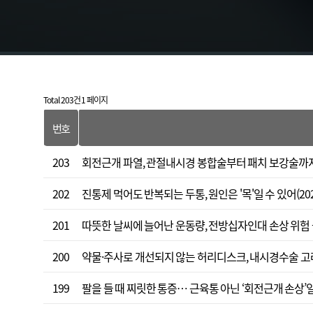
Total 203건
1 페이지
번호
203
회전근개 파열, 관절내시경 봉합술부터 패치 보강술까지(20
202
진통제 먹어도 반복되는 두통, 원인은 '목'일 수 있어(2026
201
따뜻한 날씨에 늘어난 운동량, 전방십자인대 손상 위험 높인다
200
약물·주사로 개선되지 않는 허리디스크, 내시경수술 고려 대
199
팔을 들 때 찌릿한 통증… 근육통 아닌 ‘회전근개 손상’일 수 