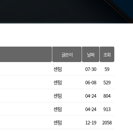
글쓴이
날짜
조회
센텀
07-30
59
센텀
06-08
529
센텀
04-24
804
센텀
04-24
913
센텀
12-19
2058