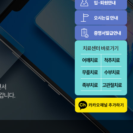
증
신경근육
림증
정보마당
환자의 권리와 의
병원소식
무
센텀의 식단표
대외협력활동
방문선수들
면서
갑니다.