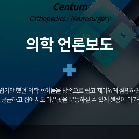
 이식
프롤로주사
Centum
손목건초염
발뒤꿈치 통
대파열
통증유발점 주사치료(TPI)
외상괴염
중족통증
Orthopedics / Neurosurgery
대파열
PRP주사
팔꿈치 관절염
내향성 발톱
염
팔꿈치 강직
단족지증
부분치환술
팔꿈치 관절 불안정증
편평족(평발)
의학 언론보도
 전치환술
발 또는 다리 저
센텀방송
감동치료후기
방송출연
자필후기
의학 언론보도
칭찬후기
뉴스기사
렵기만 했던 의학 용어들을 방송으로 쉽고 재미있게 설명하
 궁금하고 집에서도 아픈곳을 운동하실 수 있게 센텀이 다가