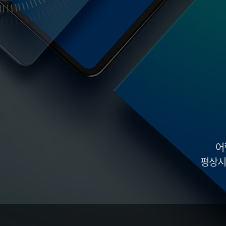
석회화 건염
반월상 연골
어깨 관절염
전방 십자 인
어깨 관절 탈구
후방 십자 인
상방 관절와순 파열
무릎 관절
무릎 인공 관절 
무릎 인공 관절
병원안내
병원미리보기
입·퇴원안내
병원장인사말
의료장비안내
증명서발급안내
의료진소개
진료시간안내
오시는길
어
평상시