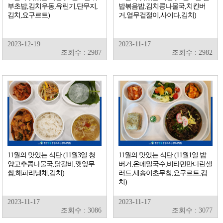
부초밥,김치우동,유린기,단무지,
밥볶음밥,김치콩나물국,치킨버
김치,요구르트)
거,열무겉절이,사이다,김치)
2023-12-19
2023-11-17
조회수 : 2987
조회수 : 2982
11월의 맛있는 식단 (11월3일 청
11월의 맛있는 식단 (11월1일 밥
양고추콩나물국,닭갈비,깻잎무
버거,온메밀국수,비타민만다린샐
쌈,해파리냉채,김치)
러드,새송이초무침,요구르트,김
치)
2023-11-17
2023-11-17
조회수 : 3086
조회수 : 3077