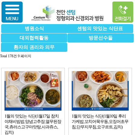
병원소식
센텀의 맛있는 식단표
대외협력활동
방문선수들
환자의 권리와 의무
Total 178건
9 페이지
1월의 맛있는 식단(1월17일 참치
1월의 맛있는 식단(1월10일 후리
야채비빔밥,양념고추장,열무된장
가케밥,꼬치어묵우동,오징어초무
국,츄러스고구마맛탕,사과쥬스,
침,단무지무침,요구르트,김치)
김치)