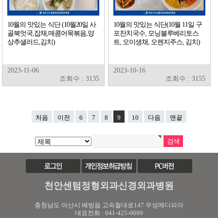
10월의 맛있는 식단 (10월20일 사
10월의 맛있는 식단(10월 11일 구
골북엇국,잡채,매콤어묵볶음,양
포잔치국수, 모닝블루베리토스
상추샐러드,김치)
트, 오이생채, 오렌지주스, 김치)
2023-11-06
2023-10-16
조회수 : 3135
조회수 : 3155
처음
이전
6
7
8
9
10
다음
맨끝
천안센텀정형외과신경외과병원
충청남도 아산시 배방읍 고속철대로147 우성메디피아
대표전화 : 041-425-0099