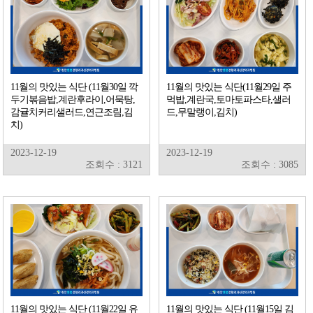
11월의 맛있는 식단 (11월30일 깍
11월의 맛있는 식단(11월29일 주
두기볶음밥,계란후라이,어묵탕,
먹밥,계란국,토마토파스타,샐러
감귤치커리샐러드,연근조림,김
드,무말랭이,김치)
치)
2023-12-19
2023-12-19
조회수 : 3121
조회수 : 3085
11월의 맛있는 식단 (11월22일 유
11월의 맛있는 식단 (11월15일 김