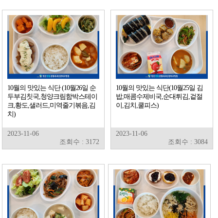
10월의 맛있는 식단 (10월26일 순
10월의 맛있는 식단(10월25일 김
두부김칫국,청양크림함박스테이
밥,매콤수제비국,순대튀김,겉절
크,황도,샐러드,미역줄기볶음,김
이,김치,쿨피스)
치)
2023-11-06
2023-11-06
조회수 : 3172
조회수 : 3084