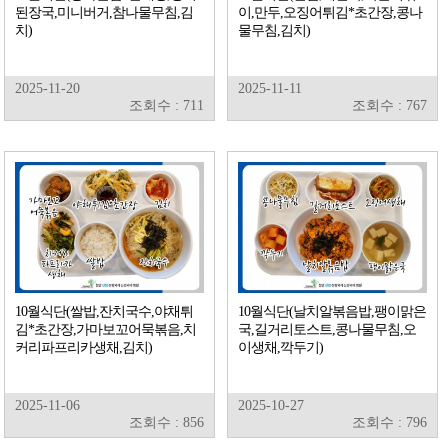
된장국,미니버거,참나물무침,김
이,만두,오징어튀김*초간장,콩나
치)
물무침,김치)
2025-11-20
2025-11-11
조회수 : 711
조회수 : 767
10월식단(쌀밥,잔치국수,야채튀
10월식단(날치알볶음밥,팽이맑은
김*초간장,가마보꼬어묵볶음,치
국,길거리토스트,콩나물무침,오
커리파프리카생채,김치)
이생채,깍두기)
2025-11-06
2025-10-27
조회수 : 856
조회수 : 796