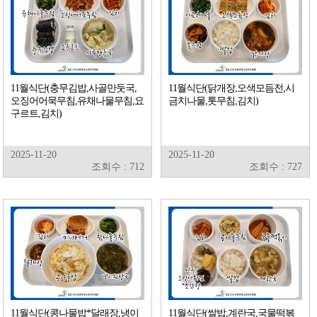
11월식단(충무김밥,사골만둣국,
11월식단(닭개장,오색모듬전,시
오징어어묵무침,유채나물무침,요
금치나물,톳무침,김치)
구르트,김치)
2025-11-20
2025-11-20
조회수 : 712
조회수 : 727
11월식단(콩나물밥*달래장,냉이
11월식단(쌀밥,계란국,국물떡볶