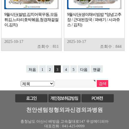
9월식단(쌀밥,김치어묵우동,모듬
9월식단(생야채비빔밥 *양념고추
튀김,느타리호박볶음,청경채겉절
장 / 근대된장국 / 꽈배기 / 사과쥬
이,김치)
스 / 김치)
2025-10-17
2025-10-17
조회수 : 811
조회수 : 844
처음
1
2
3
4
5
다음
맨끝
천안센텀정형외과신경외과병원
충청남도 아산시 배방읍 고속철대로147 우성메디피아
대표전화 : 041-425-0099