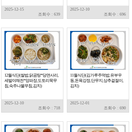
2025-12-15
2025-12-10
조회수 : 639
조회수 : 696
12월식단(쌀밥,닭곰탕*당면사리,
11월식단(김가루주먹밥,유부우
세발야채전*양파장,도토리묵무
동,돈육강정,단무지,상추겉절이,
침,숙주나물무침,김치)
김치)
2025-12-10
2025-12-01
조회수 : 718
조회수 : 690