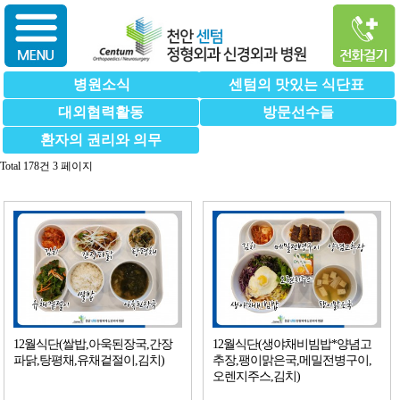
병원소식
센텀의 맛있는 식단표
대외협력활동
방문선수들
환자의 권리와 의무
Total 178건
3 페이지
12월식단(쌀밥,아욱된장국,간장
12월식단(생야채비빔밥*양념고
파닭,탕평채,유채겉절이,김치)
추장,팽이맑은국,메밀전병구이,
오렌지주스,김치)