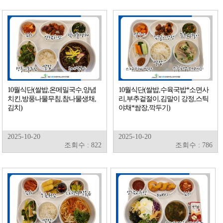
10월식단(쌀밥,온메밀국수,양념
10월식단(쌀밥,수육국밥*소면사
치킨,방풍나물무침,참나물생채,
리,부추겉절이,김말이 강정,스틱
김치)
야채*쌈장,깍두기)
2025-10-20
2025-10-20
조회수 : 822
조회수 : 786