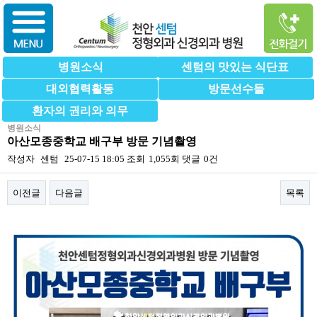
병원소식
센텀의 맛있는 식단표
대외협력활동
방문선수들
환자의 권리와 의무
병원소식
아산모종중학교 배구부 방문 기념촬영
작성자
센텀
25-07-15 18:05
조회
1,055회
댓글
0건
이전글
다음글
목록
본문