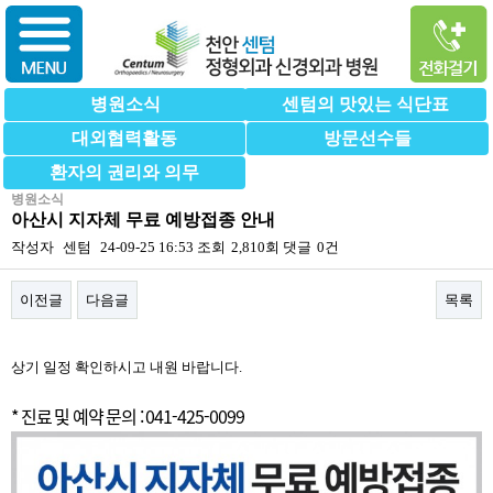
병원소식
센텀의 맛있는 식단표
대외협력활동
방문선수들
환자의 권리와 의무
병원소식
아산시 지자체 무료 예방접종 안내
작성자
센텀
24-09-25 16:53
조회
2,810회
댓글
0건
이전글
다음글
목록
본문
상기 일정 확인하시고 내원 바랍니다.
* 진료 및 예약 문의 : 041-425-0099