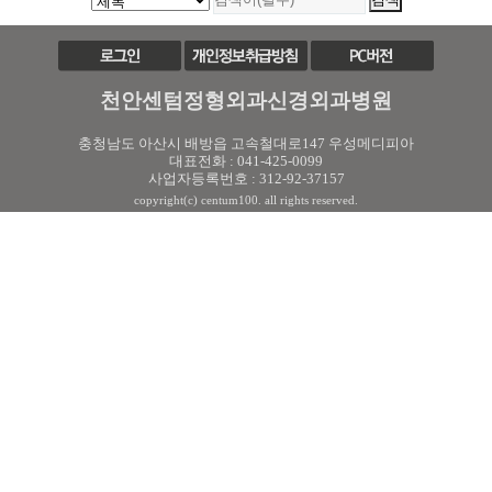
천안센텀정형외과신경외과병원
충청남도 아산시 배방읍 고속철대로147 우성메디피아
대표전화 : 041-425-0099
사업자등록번호 : 312-92-37157
copyright(c) centum100. all rights reserved.