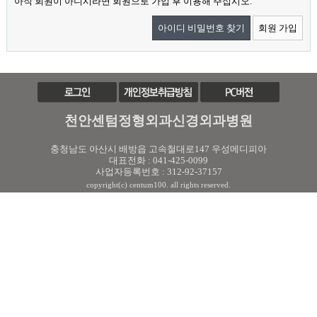
아직 회원이 아니시라면 회원으로 가입 후 이용해 주십시오.
아이디 비밀번호 찾기
회원 가입
천안센텀정형외과신경외과병원
충청남도 아산시 배방읍 고속철대로147 우성메디피아
대표전화 : 041-425-0099
사업자등록번호 : 312-92-37157
copyright(c) centum100. all rights reserved.