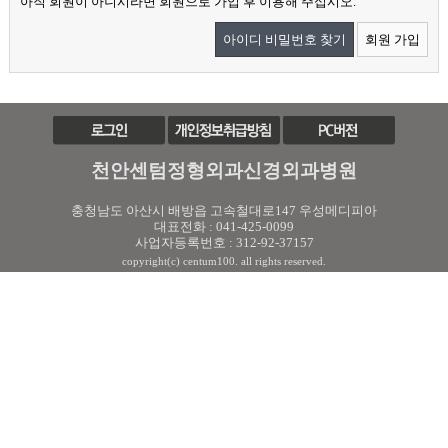
아직 회원이 아니시라면 회원으로 가입 후 이용해 주십시오.
아이디 비밀번호 찾기
회원 가입
천안센텀정형외과신경외과병원
충청남도 아산시 배방읍 고속철대로147 우성메디피아
대표전화 : 041-425-0099
사업자등록번호 : 312-92-37157
copyright(c) centum100. all rights reserved.