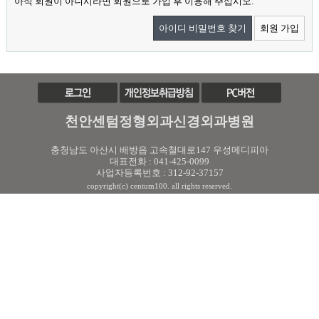
아직 회원이 아니시라면 회원으로 가입 후 이용해 주십시오.
아이디 비밀번호 찾기
회원 가입
천안센텀정형외과신경외과병원
충청남도 아산시 배방읍 고속철대로147 우성메디피아
대표전화 : 041-425-0099
사업자등록번호 : 312-92-37157
copyright(c) centum100. all rights reserved.