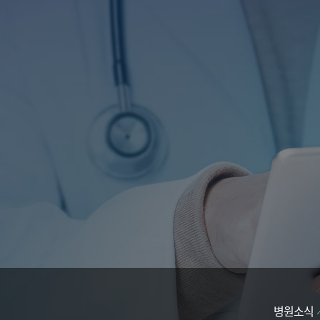
석회화 건염
반월상 연골
어깨 관절염
전방 십자 인
어깨 관절 탈구
후방 십자 인
상방 관절와순 파열
무릎 관절
무릎 인공 관절 
무릎 인공 관절
병원안내
병원미리보기
입·퇴원안내
병원장인사말
의료장비안내
증명서발급안내
의료진소개
진료시간안내
오시는길
병원소식