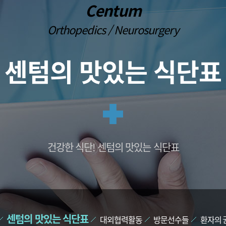
 이식
프롤로주사
Centum
손목건초염
발뒤꿈치 통
대파열
통증유발점 주사치료(TPI)
외상괴염
중족통증
Orthopedics / Neurosurgery
대파열
PRP주사
팔꿈치 관절염
내향성 발톱
염
팔꿈치 강직
단족지증
부분치환술
팔꿈치 관절 불안정증
편평족(평발)
센텀의 맛있는 식단표
 전치환술
발 또는 다리 저
센텀방송
감동치료후기
방송출연
자필후기
의학 언론보도
칭찬후기
뉴스기사
건강한 식단! 센텀의 맛있는 식단표
센텀의 맛있는 식단표
대외협력활동
방문선수들
환자의 