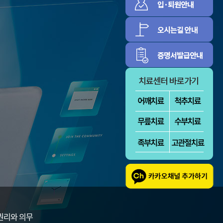
증
신경근육
림증
정보마당
환자의 권리와 의
병원소식
무
센텀의 식단표
대외협력활동
방문선수들
권리와 의무