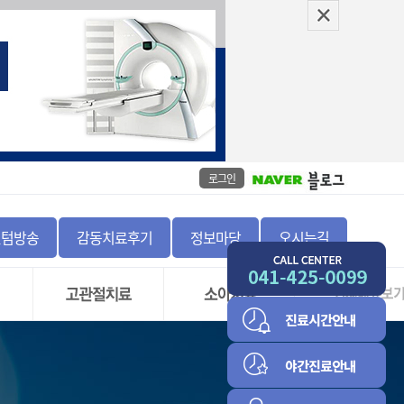
로그인
센텀방송
감동치료후기
정보마당
오시는길
좌
고관절 충돌 증후군 및
골절
비구순 파열
정증
하지부동
고관절 골괴사증
척추