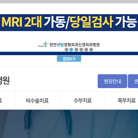
십견)
크(목 디스크)탈출증
내시경
증후군
염좌
돌 증후군 및 비구순 파열
군
경근차단술
골 파열
지
 불안정증
괴사증
파열
(요추 추간판 탈출증)
월상 연골
증
염
간판탈출증
골 이식
사
염
통증
팝업보기
염
신경차단술
 인대파열
주사치료(TPI)
탈구
경
 인대파열
절염
톱
병원안내
와순 파열
내시경수술
염
직
 관절 부분치환술
)
 관절 전치환술
리 저림증
시경
도수치료
손목터널 증후군
발목관절 염
 파열
물리치료
방아쇠 수지
만성 발목 불안
 연골
운동치료
결절종
무지외반증