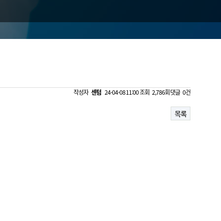
작성자
센텀
24-04-08 11:00
조회
2,786회
댓글
0건
목록