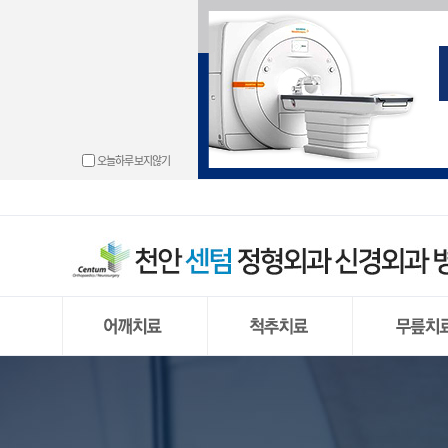
└ 동결견(오
└ 경추 디스
└ 무릎관절 
└ 도수치료
└ 손목터널 
└ 발목관절 
└ 고관절 충
└ 골절
└ 충돌증후
└ 경추신
└ 반월상 연
└ 물리치료
└ 방아쇠 수
└ 만성 발목
└ 고관절 골
└ 하지부동
오늘하루 보지않기
└ 회전근개 
└ 허리 디스크
└ 원판형 반
└ 운동치료
└ 결절종
└ 무지외반
└ 척추
└ 석회화 건
└ 거대추
└ 반월상 연
└ 프롤로주
└ 손목건초
└ 발뒤꿈치 
└ 신경근육
└ 어깨 관절
└ 요추부
└ 전방 십자
└ 통증유발점 
└ 외상과염
└ 중족통증
└ 어깨 관절 
└ 척추내시
└ 후방 십자
└ PRP주사
└ 팔꿈치 관
└ 내향성 발
└ 상방 관절
└ 양방향
└ 무릎 관절
└ 팔꿈치 강
└ 단족지증
└ 무릎 인공
└ 편평족(평발
└ 무릎 인공
└ 발 또는 다
동결견(오십견)
경추 디스크 탈출증
무릎관절 내
충돌증후군
허리 디스크
반월상 연골
회전근개 파열
척추 내시경
원판형 반월상