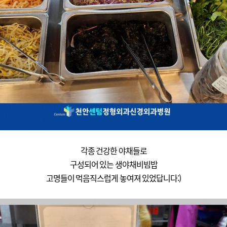
각종 건강한 야채들로
구성되어 있는 생야채비빔밥
고명들이 먹음직스럽게 놓여져 있었답니다:)