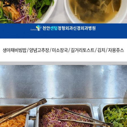
생야채비빔밥 / 양념고추장 / 미소장국 / 길거리토스트 / 김치 / 자몽쥬스