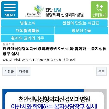
병원소식
센텀의 맛있는 식단표
대외협력활동
방문선수들
환자의 권리와 의무
병원소식
천안센텀정형외과신경외과병원 아산시와 함께하는 복지상담
창구 실시
작성자
센텀
24-07-11 18:28
조회
3,272회
댓글
0건
이전글
다음글
목록
본문